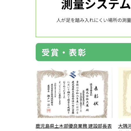
測量システ
人が足を踏み入れにくい場所の測
受賞・表彰
鹿児島県土木部優良業務 建設部長表
大隅