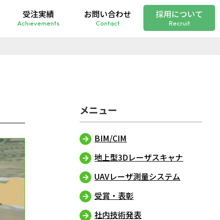
受注実績
お問い合わせ
採用について
Achievements
Contact
Recruit
BIM/CIM
地上型3Dレーザスキャナ
UAVレーザ測量システム
受賞・表彰
社内技術発表