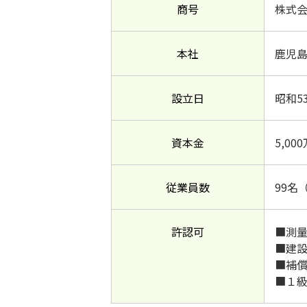
商号
株式
本社
鹿児島
設立日
昭和5
資本金
5,00
従業員数
99名
許認可
■測量業
■建設
■補償
■１級