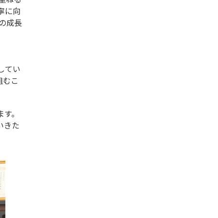
寧に向
の成長
してい
組むこ
ます。
いきた