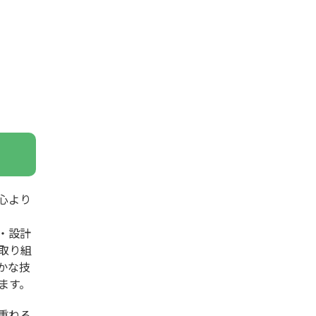
心より
・設計
取り組
かな技
ます。
重ねる